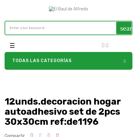
searc
Navegación
☰
de
palanca
TODAS LAS CATEGORÍAS
12unds.decoracion hogar
autoadhesivo set de 2pcs
30x30cm ref:de1196
Compartir