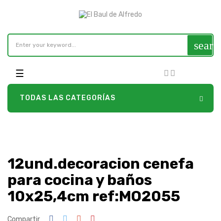
searc
Navegación
☰
de
palanca
TODAS LAS CATEGORÍAS
12und.decoracion cenefa
para cocina y baños
10x25,4cm ref:MO2055
Compartir